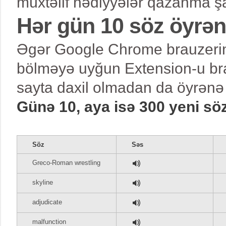
müxtəlif hədiyyələr qazanma şa
Hər gün 10 söz öyrə
Əgər Google Chrome brauzerind
bölməyə uyğun Extension-u bra
sayta daxil olmadan da öyrənə 
Günə 10, aya isə 300 yeni sö
Söz
Səs
Greco-Roman wrestling
skyline
adjudicate
malfunction