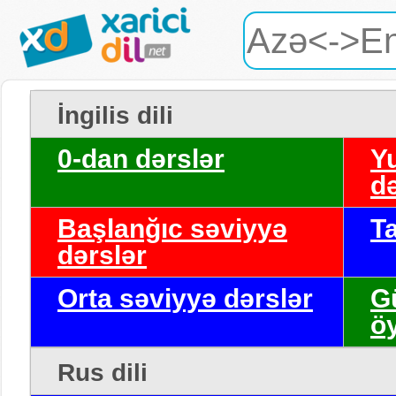
İngilis dili
0-dan dərslər
Y
də
Başlanğıc səviyyə
T
dərslər
Orta səviyyə dərslər
G
ö
Rus dili