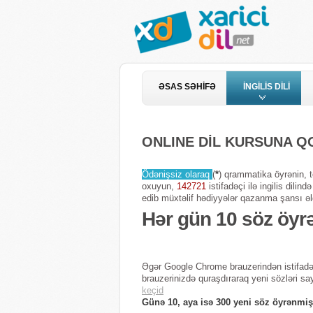
ƏSAS SƏHİFƏ
İNGİLİS DİLİ
ONLINE DİL KURSUNA 
Ödənişsiz olaraq
(
*
) qrammatika öyrənin, te
oxuyun,
142721
istifadəçi ilə ingilis dili
edib müxtəlif hədiyyələr qazanma şansı əl
Hər gün 10 söz öyr
Əgər Google Chrome brauzerindən istifadə
brauzerinizdə quraşdıraraq yeni sözləri sa
keçid
Günə 10, aya isə 300 yeni söz öyrənmiş