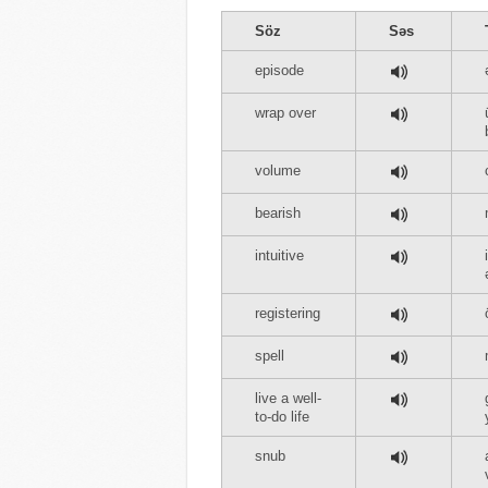
Söz
Səs
episode
wrap over
volume
bearish
intuitive
registering
spell
live a well-
to-do life
snub