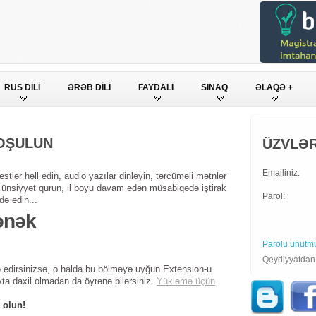
RUS DİLİ
ƏRƏB DİLİ
FAYDALI
SINAQ
ƏLAQƏ +
QOŞULUN
ÜZVLƏR
Emailiniz:
stlər həll edin, audio yazılar dinləyin, tərcüməli mətnlər
ndə ünsiyyət qurun, il boyu davam edən müsabiqədə iştirak
Parol:
də edin...
ənək
Parolu unutm
Qeydiyyatda
 edirsinizsə, o halda bu bölməyə uyğun Extension-u
yta daxil olmadan da öyrənə bilərsiniz.
Yükləmə üçün
 olun!