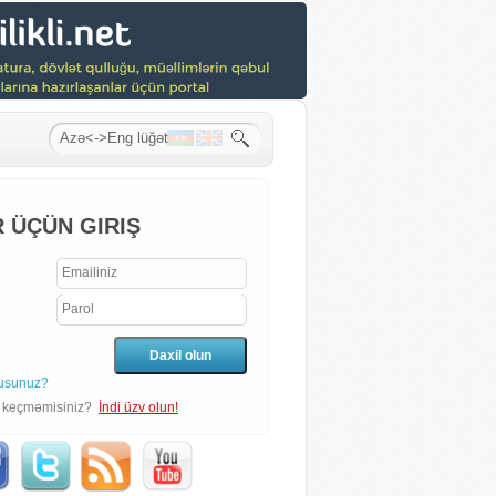
 ÜÇÜN GIRIŞ
usunuz?
n keçməmisiniz?
İndi üzv olun!