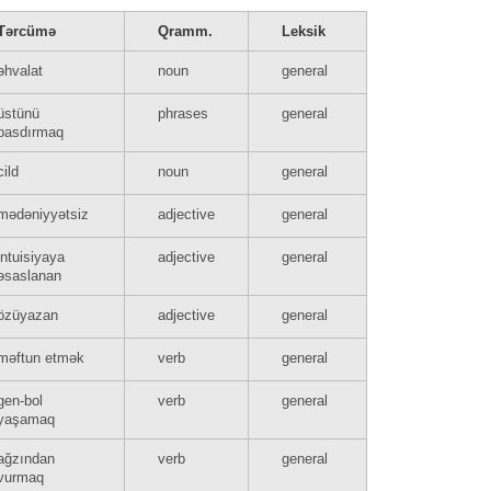
Tərcümə
Qramm.
Leksik
əhvalat
noun
general
üstünü
phrases
general
basdırmaq
cild
noun
general
mədəniyyətsiz
adjective
general
intuisiyaya
adjective
general
əsaslanan
özüyazan
adjective
general
məftun etmək
verb
general
gen-bol
verb
general
yaşamaq
ağzından
verb
general
vurmaq