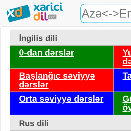
İngilis dili
0-dan dərslər
Y
də
Başlanğıc səviyyə
T
dərslər
Orta səviyyə dərslər
G
ö
Rus dili