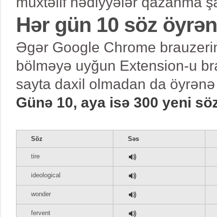
müxtəlif hədiyyələr qazanma şa
Hər gün 10 söz öyrə
Əgər Google Chrome brauzerind
bölməyə uyğun Extension-u bra
sayta daxil olmadan da öyrənə 
Günə 10, aya isə 300 yeni sö
Söz
Səs
tire
ideological
wonder
fervent