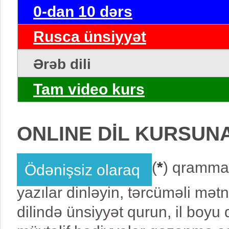
0-dan 10 dərs
Rusca ünsiyyət
Ərəb dili
Tam video kurs
ONLINE DİL KURSUN
(
*
) qrammat
Ödənişsiz olaraq
yazılar dinləyin, tərcüməli mət
dilində ünsiyyət qurun, il boy