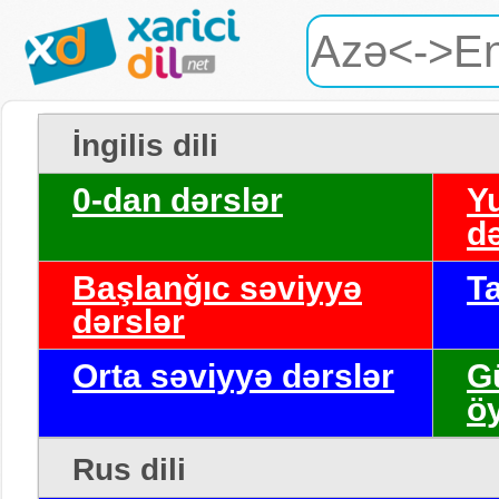
İngilis dili
0-dan dərslər
Y
də
Başlanğıc səviyyə
T
dərslər
Orta səviyyə dərslər
G
ö
Rus dili