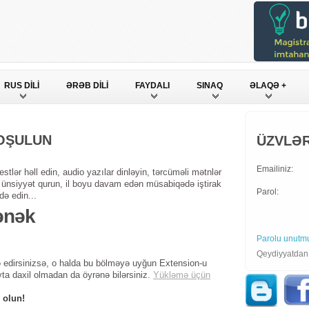
RUS DİLİ
ƏRƏB DİLİ
FAYDALI
SINAQ
ƏLAQƏ +
QOŞULUN
ÜZVLƏR
Emailiniz:
stlər həll edin, audio yazılar dinləyin, tərcüməli mətnlər
ndə ünsiyyət qurun, il boyu davam edən müsabiqədə iştirak
Parol:
də edin...
ənək
Parolu unutm
Qeydiyyatda
 edirsinizsə, o halda bu bölməyə uyğun Extension-u
yta daxil olmadan da öyrənə bilərsiniz.
Yükləmə üçün
 olun!