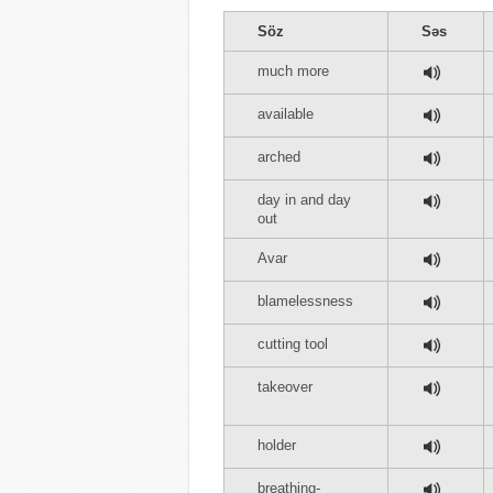
Söz
Səs
much more
available
arched
day in and day
out
Avar
blamelessness
cutting tool
takeover
holder
breathing-