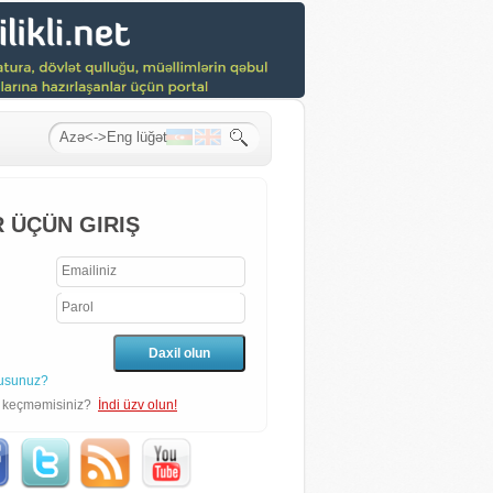
 ÜÇÜN GIRIŞ
usunuz?
n keçməmisiniz?
İndi üzv olun!