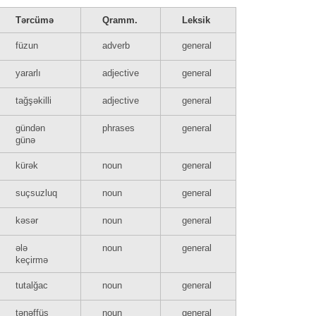
Tərcümə
Qramm.
Leksik
füzun
adverb
general
yararlı
adjective
general
tağşəkilli
adjective
general
gündən
phrases
general
günə
kürək
noun
general
suçsuzluq
noun
general
kəsər
noun
general
ələ
noun
general
keçirmə
tutalğac
noun
general
tənəffüs
noun
general