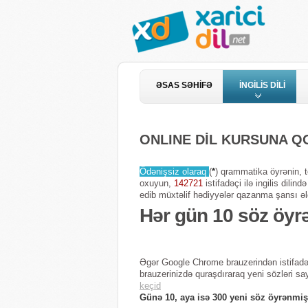
ƏSAS SƏHİFƏ
İNGİLİS DİLİ
ONLINE DİL KURSUNA 
Ödənişsiz olaraq
(
*
) qrammatika öyrənin, te
oxuyun,
142721
istifadəçi ilə ingilis dili
edib müxtəlif hədiyyələr qazanma şansı əl
Hər gün 10 söz öyr
Əgər Google Chrome brauzerindən istifadə
brauzerinizdə quraşdıraraq yeni sözləri sa
keçid
Günə 10, aya isə 300 yeni söz öyrənmiş