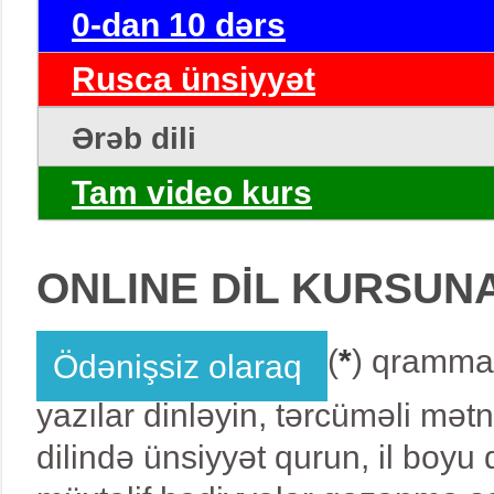
0-dan 10 dərs
Rusca ünsiyyət
Ərəb dili
Tam video kurs
ONLINE DİL KURSUN
(
*
) qrammat
Ödənişsiz olaraq
yazılar dinləyin, tərcüməli mət
dilində ünsiyyət qurun, il boy