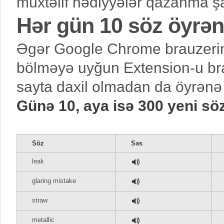
müxtəlif hədiyyələr qazanma şa
Hər gün 10 söz öyrə
Əgər Google Chrome brauzerind
bölməyə uyğun Extension-u bra
sayta daxil olmadan da öyrənə 
Günə 10, aya isə 300 yeni sö
Söz
Səs
leak
glaring mistake
straw
metallic