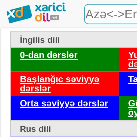
İngilis dili
0-dan dərslər
Y
də
Başlanğıc səviyyə
T
dərslər
Orta səviyyə dərslər
G
ö
Rus dili