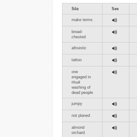
Söz
Səs
make terms
broad-
chested
altruistic
tattoo
one
engaged in
ritual
washing of
dead people
jumpy
not planed
almond
orchard