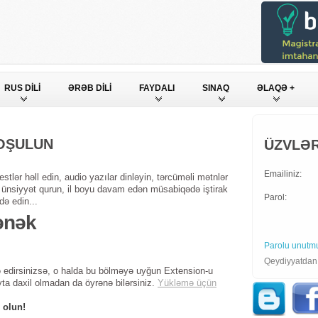
RUS DİLİ
ƏRƏB DİLİ
FAYDALI
SINAQ
ƏLAQƏ +
QOŞULUN
ÜZVLƏR
Emailiniz:
stlər həll edin, audio yazılar dinləyin, tərcüməli mətnlər
ndə ünsiyyət qurun, il boyu davam edən müsabiqədə iştirak
Parol:
də edin...
ənək
Parolu unutm
Qeydiyyatda
 edirsinizsə, o halda bu bölməyə uyğun Extension-u
yta daxil olmadan da öyrənə bilərsiniz.
Yükləmə üçün
 olun!