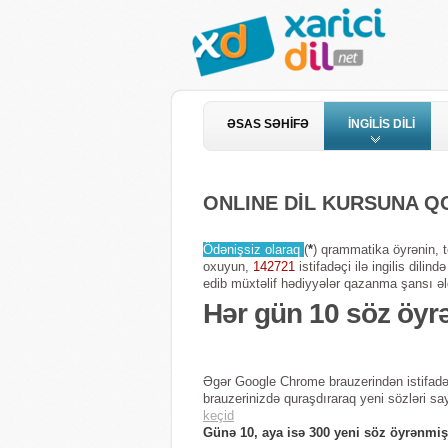
ƏSAS SƏHİFƏ
İNGİLİS DİLİ
ONLINE DİL KURSUNA 
Ödənişsiz olaraq
(
*
) qrammatika öyrənin, te
oxuyun,
142721
istifadəçi ilə ingilis dili
edib müxtəlif hədiyyələr qazanma şansı əl
Hər gün 10 söz öyr
Əgər Google Chrome brauzerindən istifadə
brauzerinizdə quraşdıraraq yeni sözləri sa
keçid
Günə 10, aya isə 300 yeni söz öyrənmiş