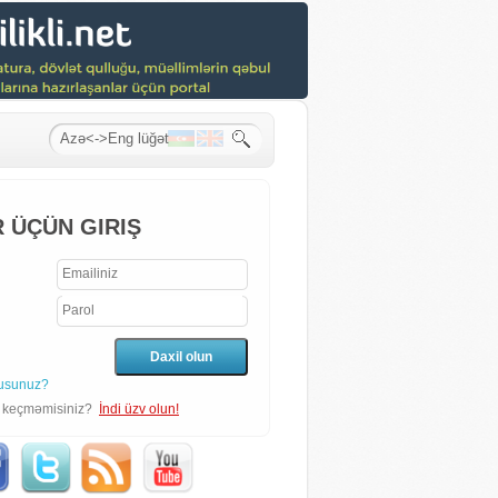
 ÜÇÜN GIRIŞ
usunuz?
n keçməmisiniz?
İndi üzv olun!