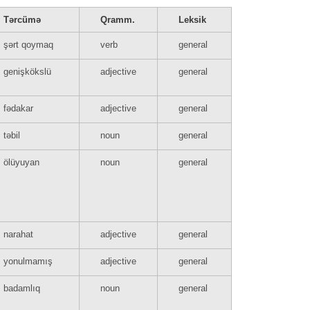
Tərcümə
Qramm.
Leksik
şərt qoymaq
verb
general
genişkökslü
adjective
general
fədakar
adjective
general
təbil
noun
general
ölüyuyan
noun
general
narahat
adjective
general
yonulmamış
adjective
general
badamlıq
noun
general