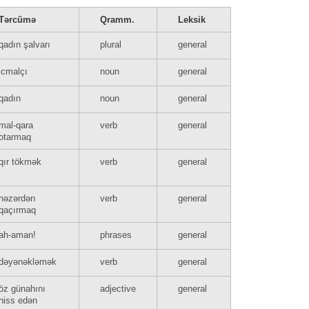
Tərcümə
Qramm.
Leksik
qadın şalvarı
plural
general
icmalçı
noun
general
qadın
noun
general
mal-qara
verb
general
otarmaq
qır tökmək
verb
general
nəzərdən
verb
general
qaçırmaq
ah-aman!
phrases
general
dəyənəkləmək
verb
general
öz günahını
adjective
general
hiss edən