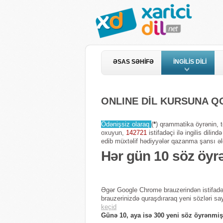
ƏSAS SƏHİFƏ
İNGİLİS DİLİ
ONLINE DİL KURSUNA 
Ödənişsiz olaraq
(
*
) qrammatika öyrənin, te
oxuyun,
142721
istifadəçi ilə ingilis dili
edib müxtəlif hədiyyələr qazanma şansı əl
Hər gün 10 söz öyr
Əgər Google Chrome brauzerindən istifadə
brauzerinizdə quraşdıraraq yeni sözləri sa
keçid
Günə 10, aya isə 300 yeni söz öyrənmiş