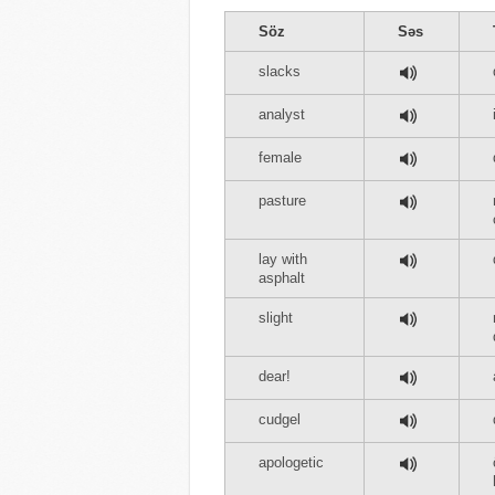
Söz
Səs
slacks
analyst
female
pasture
lay with
asphalt
slight
dear!
cudgel
apologetic