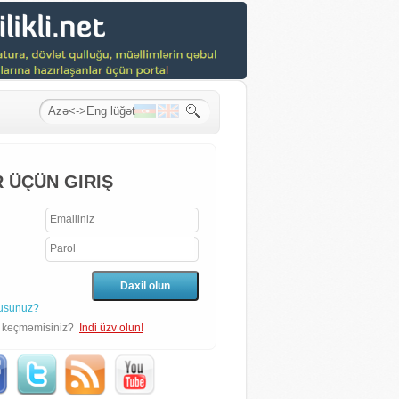
 ÜÇÜN GIRIŞ
usunuz?
n keçməmisiniz?
İndi üzv olun!