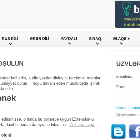
RUS DİLİ
ƏRƏB DİLİ
FAYDALI
SINAQ
ƏLAQƏ +
QOŞULUN
ÜZVLƏR
Emailiniz:
stlər həll edin, audio yazılar dinləyin, tərcüməli mətnlər
ndə ünsiyyət qurun, il boyu davam edən müsabiqədə iştirak
Parol:
də edin...
ənək
Parolu unutm
Qeydiyyatda
 edirsinizsə, o halda bu bölməyə uyğun Extension-u
yta daxil olmadan da öyrənə bilərsiniz.
Yükləmə üçün
 olun!