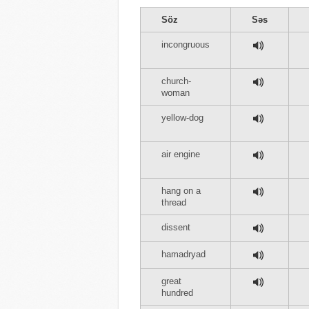
Söz
Səs
incongruous
church-
woman
yellow-dog
air engine
hang on a
thread
dissent
hamadryad
great
hundred