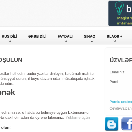
RUS DİLİ
ƏRƏB DİLİ
FAYDALI
SINAQ
ƏLAQƏ +
QOŞULUN
ÜZVLƏR
Emailiniz:
stlər həll edin, audio yazılar dinləyin, tərcüməli mətnlər
ndə ünsiyyət qurun, il boyu davam edən müsabiqədə iştirak
Parol:
də edin...
ənək
Parolu unutm
Qeydiyyatda
 edirsinizsə, o halda bu bölməyə uyğun Extension-u
yta daxil olmadan da öyrənə bilərsiniz.
Yükləmə üçün
 olun!