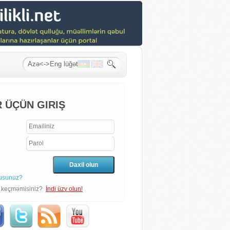
 ÜÇÜN GIRIŞ
usunuz?
n keçməmisiniz?
İndi üzv olun!