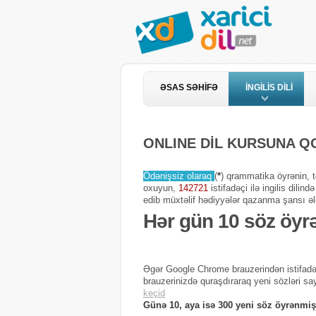
ƏSAS SƏHİFƏ
İNGİLİS DİLİ
ONLINE DİL KURSUNA 
Ödənişsiz olaraq
(
*
) qrammatika öyrənin, te
oxuyun,
142721
istifadəçi ilə ingilis dili
edib müxtəlif hədiyyələr qazanma şansı əl
Hər gün 10 söz öyr
Əgər Google Chrome brauzerindən istifadə
brauzerinizdə quraşdıraraq yeni sözləri sa
keçid
Günə 10, aya isə 300 yeni söz öyrənmiş