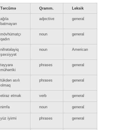
Tərcümə
Qramm.
Leksik
ağıla
adjective
general
batmayan
mövhümatçı
noun
general
qadın
nifrətəlayiq
noun
American
şəxsiyyət
təyyarə
phrases
general
mühərriki
tükdən asılı
phrases
general
olmaq
etiraz etmək
verb
general
nimfa
noun
general
yüz iyirmi
phrases
general