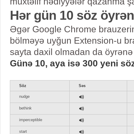
müxtəlif hədiyyələr qazanma şa
Hər gün 10 söz öyrə
Əgər Google Chrome brauzerind
bölməyə uyğun Extension-u bra
sayta daxil olmadan da öyrənə 
Günə 10, aya isə 300 yeni sö
Söz
Səs
nudge
bethink
imperceptible
start