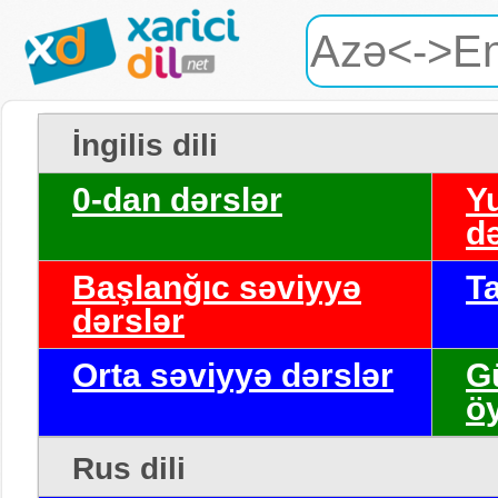
İngilis dili
0-dan dərslər
Y
də
Başlanğıc səviyyə
T
dərslər
Orta səviyyə dərslər
G
ö
Rus dili