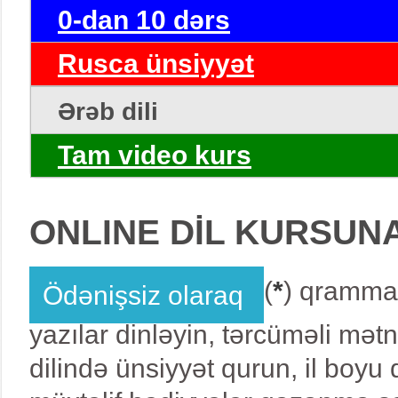
0-dan 10 dərs
Rusca ünsiyyət
Ərəb dili
Tam video kurs
ONLINE DİL KURSUN
(
*
) qrammat
Ödənişsiz olaraq
yazılar dinləyin, tərcüməli mət
dilində ünsiyyət qurun, il boy