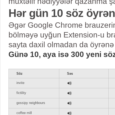
müxtəlif hədiyyələr qazanma şa
Hər gün 10 söz öyrə
Əgər Google Chrome brauzerind
bölməyə uyğun Extension-u bra
sayta daxil olmadan da öyrənə 
Günə 10, aya isə 300 yeni sö
Söz
Səs
invite
fictility
gossipy neighbours
coffee mill