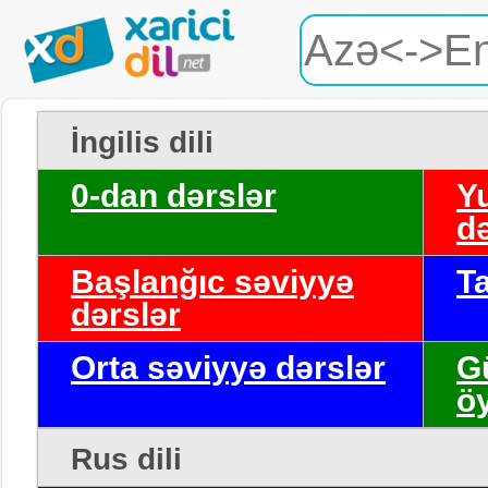
İngilis dili
0-dan dərslər
Y
də
Başlanğıc səviyyə
T
dərslər
Orta səviyyə dərslər
G
ö
Rus dili