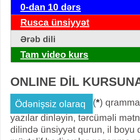
0-dan 10 dərs
Rusca ünsiyyət
Ərəb dili
Tam video kurs
ONLINE DİL KURSUN
(
*
) qrammat
Ödənişsiz olaraq
yazılar dinləyin, tərcüməli mət
dilində ünsiyyət qurun, il boy