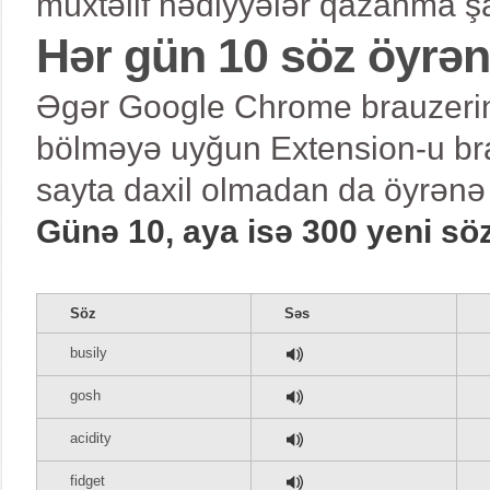
müxtəlif hədiyyələr qazanma şa
Hər gün 10 söz öyrə
Əgər Google Chrome brauzerind
bölməyə uyğun Extension-u bra
sayta daxil olmadan da öyrənə 
Günə 10, aya isə 300 yeni sö
Söz
Səs
busily
gosh
acidity
fidget