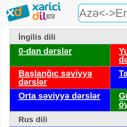
İngilis dili
0-dan dərslər
Y
də
Başlanğıc səviyyə
T
dərslər
Orta səviyyə dərslər
G
ö
Rus dili