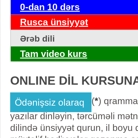
0-dan 10 dərs
Rusca ünsiyyət
Ərəb dili
Tam video kurs
ONLINE DİL KURSUN
(
*
) qrammat
Ödənişsiz olaraq
yazılar dinləyin, tərcüməli mət
dilində ünsiyyət qurun, il boy