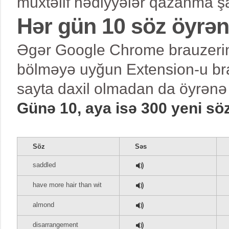
müxtəlif hədiyyələr qazanma şa
Hər gün 10 söz öyrə
Əgər Google Chrome brauzerind
bölməyə uyğun Extension-u bra
sayta daxil olmadan da öyrənə 
Günə 10, aya isə 300 yeni sö
Söz
Səs
saddled
have more hair than wit
almond
disarrangement