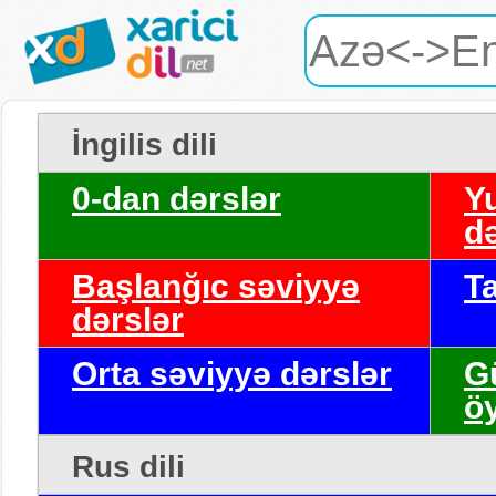
İngilis dili
0-dan dərslər
Y
də
Başlanğıc səviyyə
T
dərslər
Orta səviyyə dərslər
G
ö
Rus dili