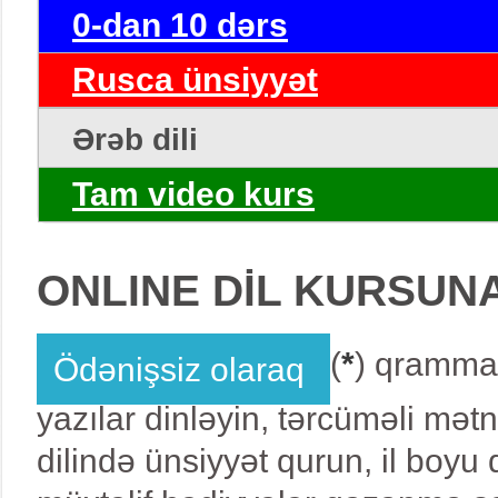
0-dan 10 dərs
Rusca ünsiyyət
Ərəb dili
Tam video kurs
ONLINE DİL KURSUN
(
*
) qrammat
Ödənişsiz olaraq
yazılar dinləyin, tərcüməli mət
dilində ünsiyyət qurun, il boy